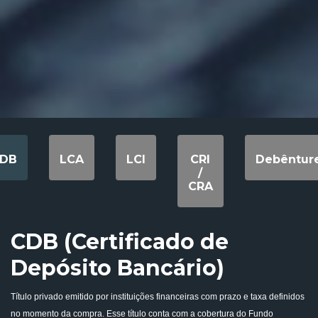
DB
LCA
LCI
CRI
Debêntur
/
CRA
CDB (Certificado de
Depósito Bancário)
Título privado emitido por instituições financeiras com prazo e taxa definidos
no momento da compra. Esse título conta com a cobertura do Fundo