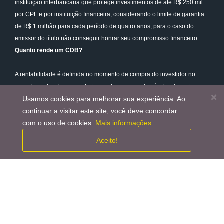
instituição interbancária que protege investimentos de até R$ 250 mil
por CPF e por instituição financeira, considerando o limite de garantia
de R$ 1 milhão para cada período de quatro anos, para o caso do
emissor do título não conseguir honrar seu compromisso financeiro.
Quanto rende um CDB?
A rentabilidade é definida no momento de compra do investidor no
caso da prefixada, ou posteriormente, no caso da pós-fixada, pois
×
depende do comportamento do seu indexador. Quanto mais longo é o
Usamos cookies para melhorar sua experiência. Ao
vencimento de um CDB, maior tende a ser sua rentabilidade. Por isso,
continuar a visitar este site, você deve concordar
vale sempre pesquisar para encontrar a melhor taxa para o seu
com o uso de cookies.
Mais informações
investimento.
Aceito!
Aprenda sobre renda
fixa